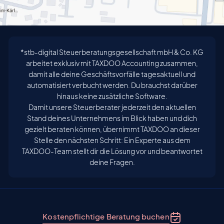
*stb-digital Steuerberatungsgesellschaft mbH & Co. KG
arbeitet exklusiv mit TAXDOO Accounting zusammen,
damit alle deine Geschäftsvorfälle tagesaktuell und
automatisiert verbucht werden. Du brauchst darüber
hinaus keine zusätzliche Software.
Damit unsere Steuerberater jederzeit den aktuellen
Stand deines Unternehmens im Blick haben und dich
gezielt beraten können, übernimmt TAXDOO an dieser
Stelle den nächsten Schritt: Ein Experte aus dem
TAXDOO-Team stellt dir die Lösung vor und beantwortet
deine Fragen.
Kostenpflichtige Beratung buchen