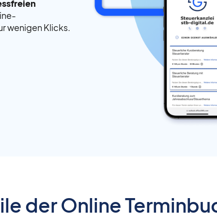
essfreien
line-
ur wenigen Klicks.
ile der Online Terminb