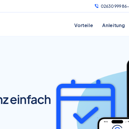
02630 999 86
Vorteile
Anleitung
z einfach