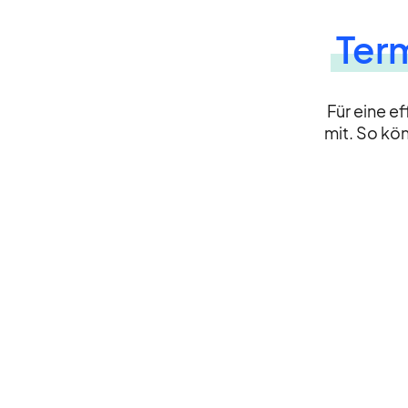
Ter
Für eine ef
mit. So kön