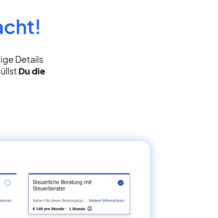
acht!
tige Details
üllst
Du die