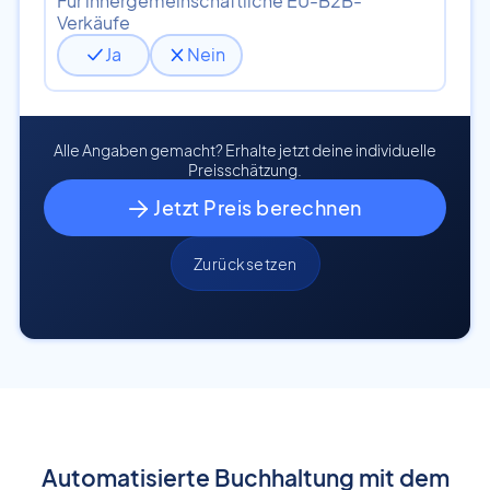
Für innergemeinschaftliche EU-B2B-
Verkäufe
Ja
Nein
Alle Angaben gemacht? Erhalte jetzt deine individuelle
Preisschätzung.
Jetzt Preis berechnen

Zurücksetzen
Automatisierte Buchhaltung mit dem