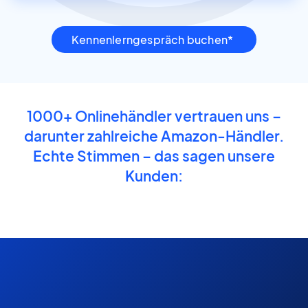
Kennenlerngespräch buchen*
1000+ Onlinehändler vertrauen uns –
darunter zahlreiche Amazon-Händler.
Echte Stimmen – das sagen unsere
Kunden:
unverbindliches