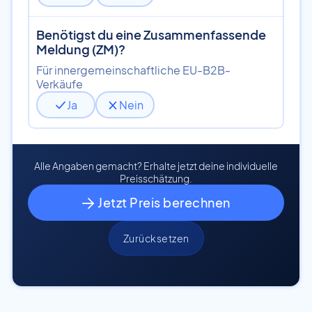
Benötigst du eine Zusammenfassende
Meldung (ZM)?
Für innergemeinschaftliche EU-B2B-
Verkäufe
Ja
Nein
Alle Angaben gemacht? Erhalte jetzt deine individuelle
Preisschätzung.
Jetzt Preis berechnen

Zurücksetzen