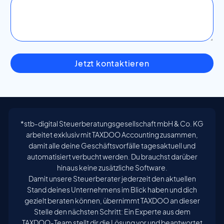
Jetzt kontaktieren
*stb-digital Steuerberatungsgesellschaft mbH & Co. KG
arbeitet exklusiv mit TAXDOO Accounting zusammen,
damit alle deine Geschäftsvorfälle tagesaktuell und
automatisiert verbucht werden. Du brauchst darüber
hinaus keine zusätzliche Software.
Damit unsere Steuerberater jederzeit den aktuellen
Stand deines Unternehmens im Blick haben und dich
gezielt beraten können, übernimmt TAXDOO an dieser
Stelle den nächsten Schritt: Ein Experte aus dem
TAXDOO-Team stellt dir die Lösung vor und beantwortet